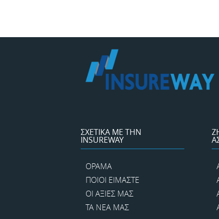
ΣΧΕΤΙΚΑ ΜΕ ΤΗΝ
Ζ
INSUREWAY
Α
ΟΡΑΜΑ
ΠΟΙΟΊ ΕΊΜΑΣΤΕ
ΟΙ ΑΞΊΕΣ ΜΑΣ
ΤΑ ΝΕΑ ΜΑΣ