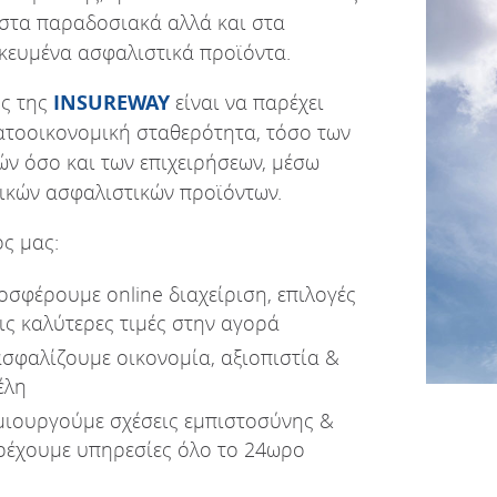
στα παραδοσιακά αλλά και στα
ικευμένα ασφαλιστικά προϊόντα.
ς της
INSUREWAY
είναι να παρέχει
τοοικονομική σταθερότητα, τόσο των
ών όσο και των επιχειρήσεων, μέσω
ικών ασφαλιστικών προϊόντων.
ς μας:
σφέρουμε online διαχείριση, επιλογές
ις καλύτερες τιμές στην αγορά
ασφαλίζουμε οικονομία, αξιοπιστία &
έλη
μιουργούμε σχέσεις εμπιστοσύνης &
ρέχουμε υπηρεσίες όλο το 24ωρο