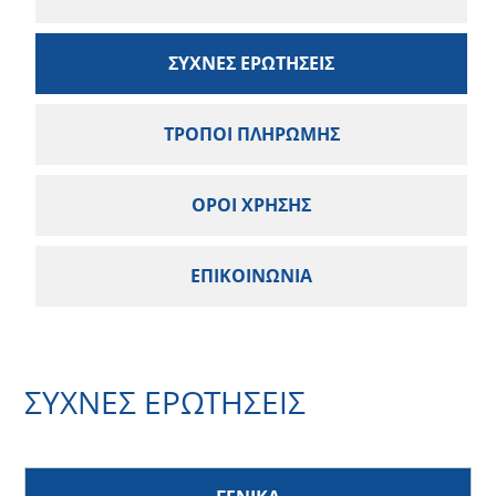
ΣΥΧΝΈΣ ΕΡΩΤΉΣΕΙΣ
ΤΡΌΠΟΙ ΠΛΗΡΩΜΉΣ
ΌΡΟΙ ΧΡΉΣΗΣ
ΕΠΙΚΟΙΝΩΝΊΑ
ΣΥΧΝΕΣ ΕΡΩΤΗΣΕΙΣ