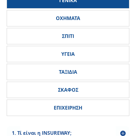
ΓΕΝΙΚΑ
ΟΧΗΜΑΤΑ
ΣΠΙΤΙ
ΥΓΕΙΑ
ΤΑΞΙΔΙΑ
ΣΚΑΦΟΣ
ΕΠΙΧΕΙΡΗΣΗ
1. Τί είναι η INSUREWAY;