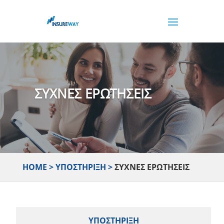
ΣΥΧΝΕΣ ΕΡΩΤΗΣΕΙΣ
ΗΟΜΕ
>
ΥΠΟΣΤΉΡΙΞΗ
>
ΣΥΧΝΈΣ ΕΡΩΤΉΣΕΙΣ
ΥΠΟΣΤΉΡΙΞΗ