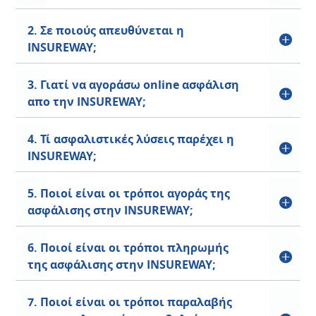
2. Σε ποιούς απευθύνεται η
INSUREWAY;
3. Γιατί να αγοράσω online ασφάλιση
απο την INSUREWAY;
4. Τί ασφαλιστικές λύσεις παρέχει η
INSUREWAY;
5. Ποιοί είναι οι τρόποι αγοράς της
ασφάλισης στην INSUREWAY;
6. Ποιοί είναι οι τρόποι πληρωμής
της ασφάλισης στην INSUREWAY;
7. Ποιοί είναι οι τρόποι παραλαβής