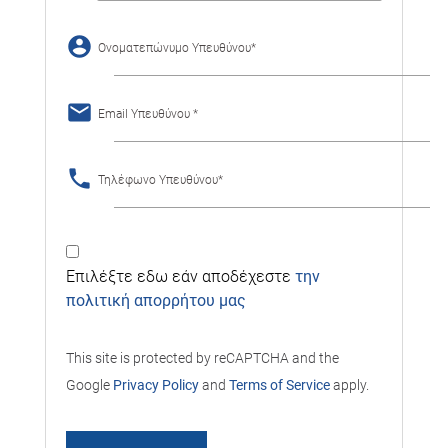
account_circle
Ονοματεπώνυμο Υπευθύνου
email
Email Υπευθύνου
phone
Τηλέφωνο Υπευθύνου
Επιλέξτε εδω εάν αποδέχεστε
την
πολιτική απορρήτου μας
This site is protected by reCAPTCHA and the
Google
Privacy Policy
and
Terms of Service
apply.